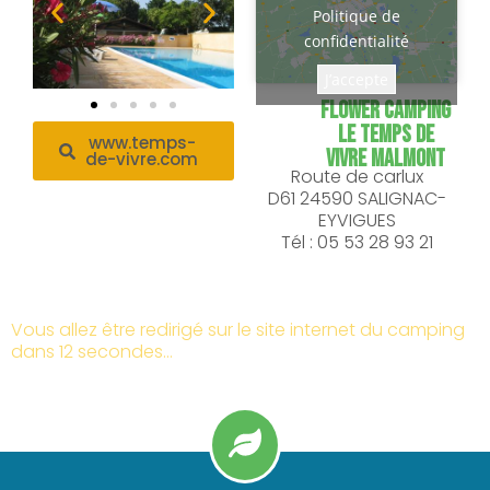
Politique de
confidentialité
J’accepte
FLOWER CAMPING
LE TEMPS DE
www.temps-
VIVRE MALMONT
de-vivre.com
Route de carlux
D61 24590 SALIGNAC-
EYVIGUES
Tél : 05 53 28 93 21
Vous allez être redirigé sur le site internet du camping
dans 12 secondes…