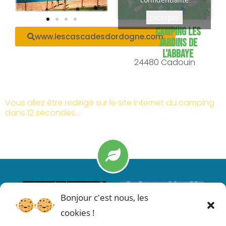
J’accepte
CAMPING LES
www.lescascadesdordogne.com
JARDINS DE
L'ABBAYE
24480 Cadouin
Vous allez être redirigé sur le site internet du camping
dans 12 secondes…
Bonjour c'est nous, les
cookies !