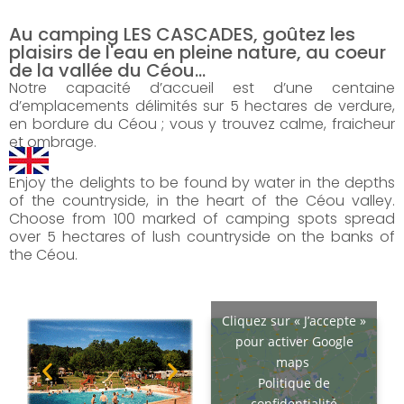
Au camping LES CASCADES, goûtez les
plaisirs de l'eau en pleine nature, au coeur
de la vallée du Céou...
Notre capacité d’accueil est d’une centaine
d’emplacements délimités sur 5 hectares de verdure,
en bordure du Céou ; vous y trouvez calme, fraicheur
et ombrage.
Enjoy the delights to be found by water in the depths
of the countryside, in the heart of the Céou valley.
Choose from 100 marked of camping spots spread
over 5 hectares of lush countryside on the banks of
the Céou.
Cliquez sur « J’accepte »
pour activer Google
maps
Politique de
confidentialité