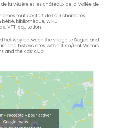
e de la Vézère et les châteaux de la Vallée de
homes tout confort de 1 à 3 chambres.
n bébé, bibliothèque, WIFI…
e, VTT, équitation.
ted halfway between the village Le Bugue and
t and historic sites within 15km/9ml. Visitors
s and the kids’ club.
r « J’accepte » pour activer
Google maps