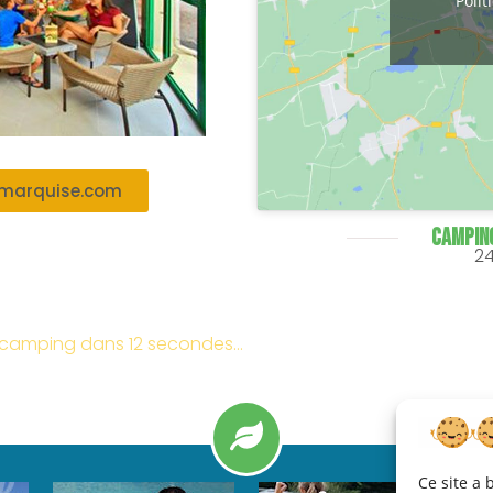
Polit
marquise.com
CAMPING
2
 du camping dans 12 secondes…
Ce site a