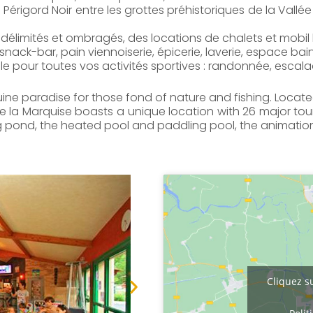
Périgord Noir entre les grottes préhistoriques de la Vallé
limités et ombragés, des locations de chalets et mobil 
snack-bar, pain viennoiserie, épicerie, laverie, espace bai
 pour toutes vos activités sportives : randonnée, escalad
uine paradise for those fond of nature and fishing. Loca
de la Marquise boasts a unique location with 26 major touris
ing pond, the heated pool and paddling pool, the animation
Cliquez su