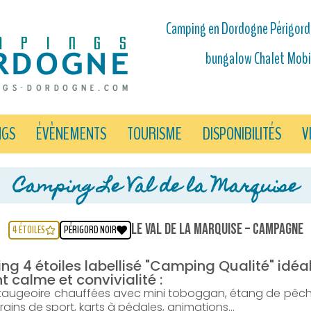
Camping en Dordogne Périgord 
bungalow Chalet Mobi
NGS
ÉVÈNEMENTS
TOURISME
DISPONIBILITÉS
V
Camping Le Val de la Marquise
Le Val de la Marquise – Campagne
4 ÉTOILES
PÉRIGORD NOIR
ng 4 étoiles labellisé "Camping Qualité" idéa
 calme et convivialité :
pataugeoire chauffées avec mini toboggan, étang de pêch
terrains de sport, karts à pédales, animations…